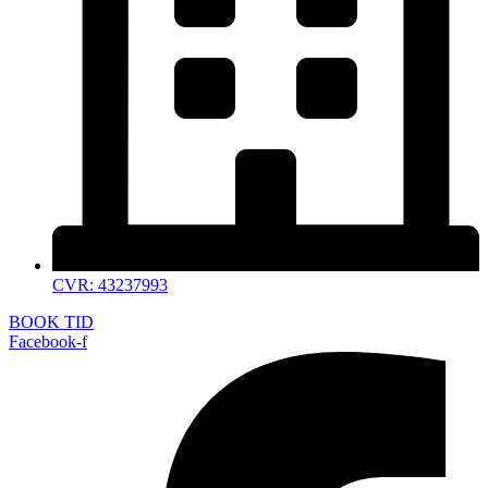
CVR: 43237993
BOOK TID
Facebook-f