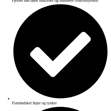
Fjerner alle døde hudceller og stimulere cellefornyelsen
Formindsker linjer og rynker