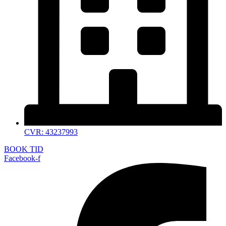
CVR: 43237993
BOOK TID
Facebook-f